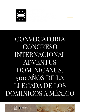
CONVOCATORIA
CONGRESO
INTERNACIONAL
ADVENTUS
DOMINICANUS.
500 AÑOS DE LA
LLEGADA DE LOS
DOMINICOS A MÉXICO