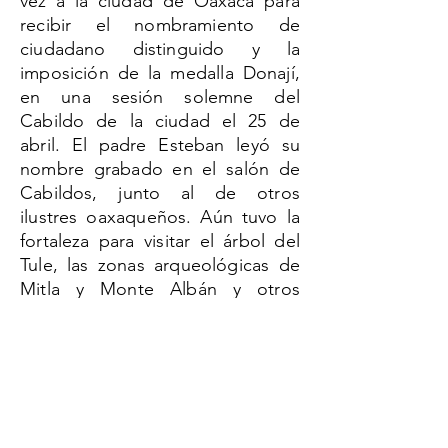
vez a la ciudad de Oaxaca para
recibir el nombramiento de
ciudadano distinguido y la
imposición de la medalla Donají,
en una sesión solemne del
Cabildo de la ciudad el 25 de
abril. El padre Esteban leyó su
nombre grabado en el salón de
Cabildos, junto al de otros
ilustres oaxaqueños. Aún tuvo la
fortaleza para visitar el árbol del
Tule, las zonas arqueológicas de
Mitla y Monte Albán y otros
lugares, pero donde acudió varias
veces fue a saludar a la Virgen
María de la Soledad, el
nunc
dimitis
del venerable padre. En
septiembre de 2004, cumplía 70
años de sacerdocio. Él ya no