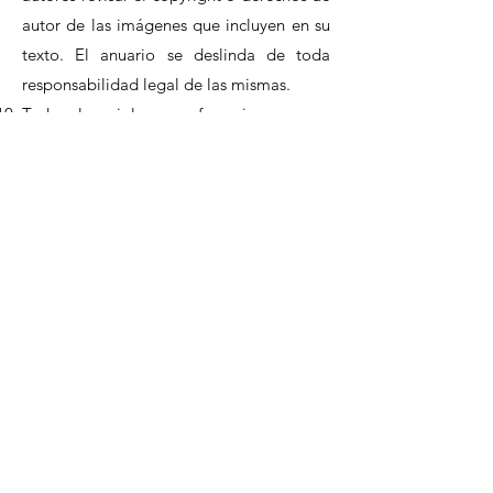
autor de las imágenes que incluyen en su
texto. El anuario se deslinda de toda
responsabilidad legal de las mismas.
Todas las siglas y referencias que se
incluyan en el texto deberán aparecer al
final del documento, ordenadas de
manera alfabética (primero siglas y
después referencias) y estar escritas bajo
los lineamientos del sistema APA.
Todas las contribuciones deberán ser
enviadas a la siguiente dirección de
correo:
anuariodominicano.idih@gmail.com
El Equipo Editorial del Anuario notificará
la recepción del texto en un plazo
máximo de siete días hábiles posteriores