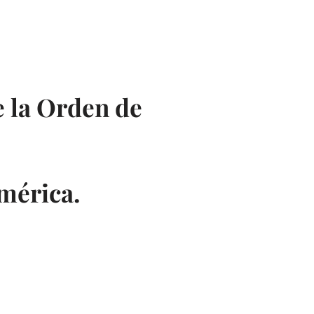
rias
Servicios
Recursos
Tienda
Contacto
e la Orden de
mérica.