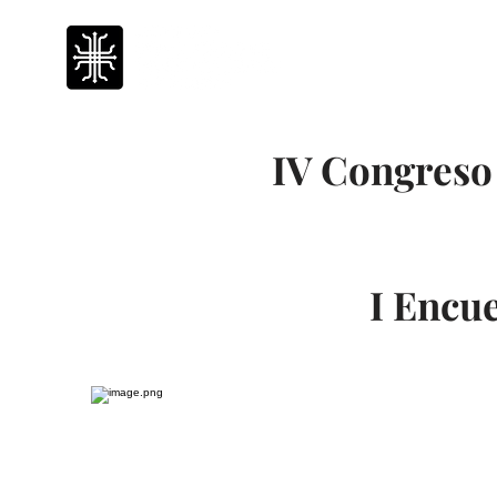
500 años
Inicio
IV Congreso 
I Encu