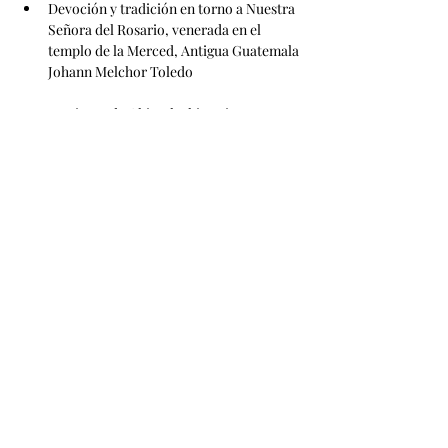
Devoción y tradición en torno a Nuestra 
Señora del Rosario, venerada en el 
templo de la Merced, Antigua Guatemala
Johann Melchor Toledo
La Virgen de Chiantla: historia y 
tradición oral en la sierra de los 
Cuchumatanes, Guatemala
Víctor Castillo Aguilar
La cofradía de la Soledad de Santo 
Domingo de Guatemala, desde la 
cultura hispánica hasta la reforma 
liberal de 1871
Fernando Urquizú