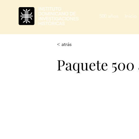
500 años
Inicio
< atrás
Paquete 500