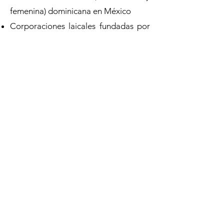
femenina) dominicana en México
Corporaciones laicales fundadas por
la Orden de Predicadores en México
La Orden de Predicadores en los
siglos XIX y XXI en México
Promotores y difusión devocional
dominica en México (siglos XVI-XXI).
La labor educativa de la Orden de
Predicadores en las ciudades
coloniales de México
La figuras dominicas (Bartolomé de
las Casas, Servando Teresa de Mier,
Antonio de Monroy, por ejemplo)
Estudios sobre el Tomismo en México
Otros temas afines a la historia de la