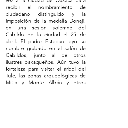
vez a la ciudad de Oaxaca para
recibir el nombramiento de
ciudadano distinguido y la
imposición de la medalla Donají,
en una sesión solemne del
Cabildo de la ciudad el 25 de
abril. El padre Esteban leyó su
nombre grabado en el salón de
Cabildos, junto al de otros
ilustres oaxaqueños. Aún tuvo la
fortaleza para visitar el árbol del
Tule, las zonas arqueológicas de
Mitla y Monte Albán y otros
lugares, pero donde acudió varias
veces fue a saludar a la Virgen
María de la Soledad, el
nunc
dimitis
del venerable padre. En
septiembre de 2004, cumplía 70
años de sacerdocio. Él ya no