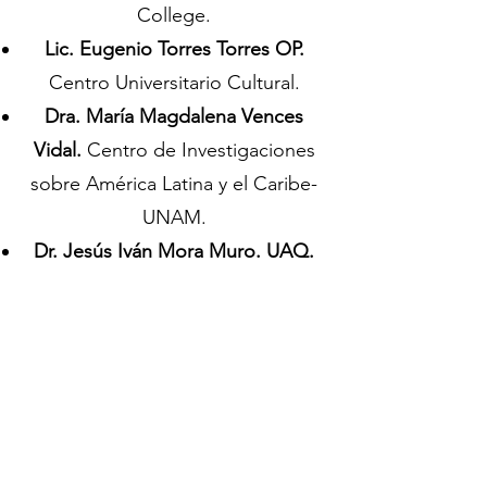
College.
Lic. Eugenio Torres Torres OP.
Centro Universitario Cultural.
Dra. María Magdalena Vences
Vidal.
Centro de Investigaciones
sobre América Latina y el Caribe-
UNAM.
Dr. Jesús Iván Mora Muro. UAQ.
Dra. Berenise Bravo Rubio.
ENAH.
Dr. Huemac Escalona Lüttig.
Instituto de Investigaciones
Históricas-UNAM Oaxaca.
Dr. José Manuel Gómez Chávez.
INAH/ENAH.