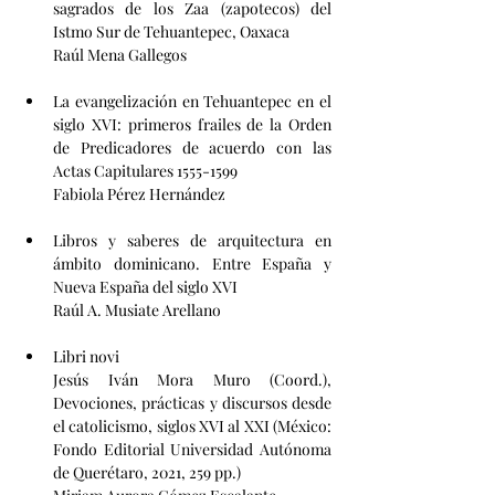
sagrados de los Zaa (zapotecos) del 
Istmo Sur de Tehuantepec, Oaxaca                                 
Raúl Mena Gallegos	
La evangelización en Tehuantepec en el 
siglo XVI: primeros frailes de la Orden 
de Predicadores de acuerdo con las 
Actas Capitulares 1555-1599         
Fabiola Pérez Hernández	
Libros y saberes de arquitectura en 
ámbito dominicano. Entre España y 
Nueva España del siglo XVI                        
Raúl A. Musiate Arellano	
Libri novi
Jesús Iván Mora Muro (Coord.), 
Devociones, prácticas y discursos desde 
el catolicismo, siglos XVI al XXI (México: 
Fondo Editorial Universidad Autónoma 
de Querétaro, 2021, 259 pp.)                                                   