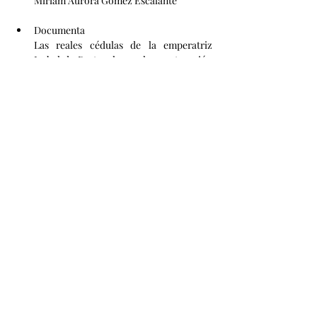
Miriam Aurora Gómez Escalante	
Documenta
Las reales cédulas de la emperatriz 
Isabel de Portugal para la construcción 
del convento de Santo Domingo de 
México               
Eduardo Hernández Trejo
Cotizar aquí
Quienes somos
Equipo