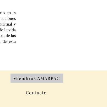
es en la 
aciones 
ritual y 
e la vida 
o de las 
 de esta 
Miembros AMABPAC
Contacto