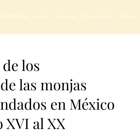
titute Profile
events
Acerca de
Nueva página
Tienda
 de los
de las monjas
undados en México
o XVI al XX