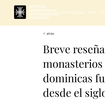
Landing page
Start
Ins
< atrás
Breve reseña
monasterios 
dominicas f
desde el sigl