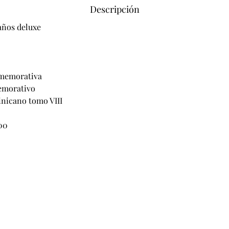
Descripción
años deluxe
nmemorativa
morativo
nicano tomo VIII 
.00