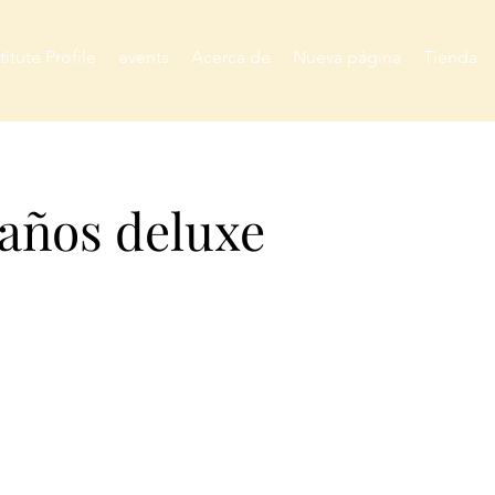
titute Profile
events
Acerca de
Nueva página
Tienda
años deluxe