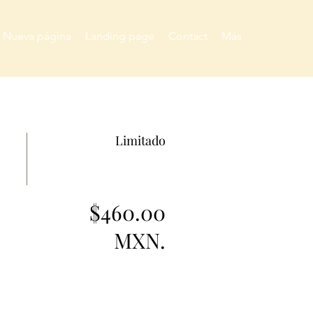
Nueva página
Landing page
Contact
Más
Limitado
$460.00
MXN.