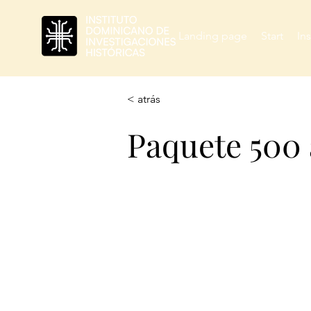
Landing page
Start
Ins
< atrás
Paquete 500 